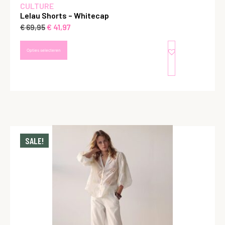
CULTURE
Lelau Shorts – Whitecap
€
41,97
€
69,95
Opties selecteren
SALE!