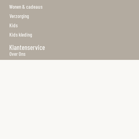
Wonen & cadeaus
Verzorging
Kids
Kids kleding
Klantenservice
Over Ons
Algemene voorwaarden
Privacy Policy
Betaalmethoden
Verzenden & retourneren
Merken
Contact
Contact
Achterbaan 27 1271TX Huizen