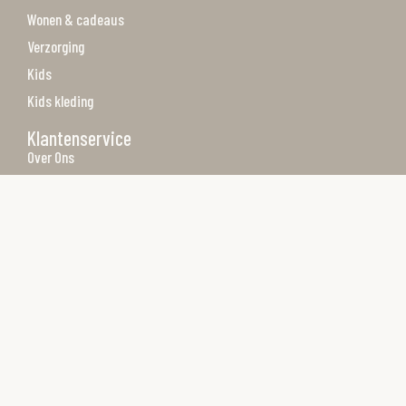
Wonen & cadeaus
Verzorging
Kids
Kids kleding
Klantenservice
Over Ons
Algemene voorwaarden
Privacy Policy
Betaalmethoden
Verzenden & retourneren
Merken
Contact
Contact
Achterbaan 27 1271TX Huizen