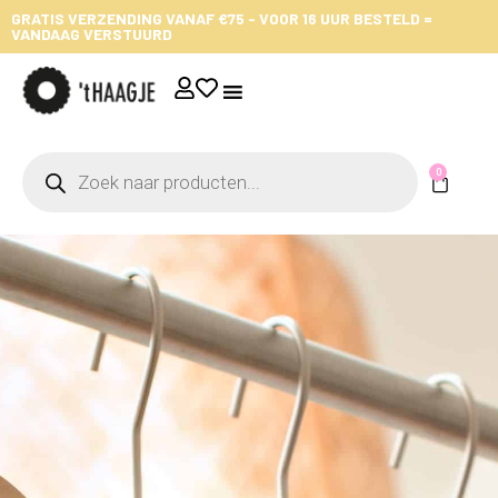
GRATIS VERZENDING VANAF €75 - VOOR 16 UUR BESTELD =
VANDAAG VERSTUURD
0