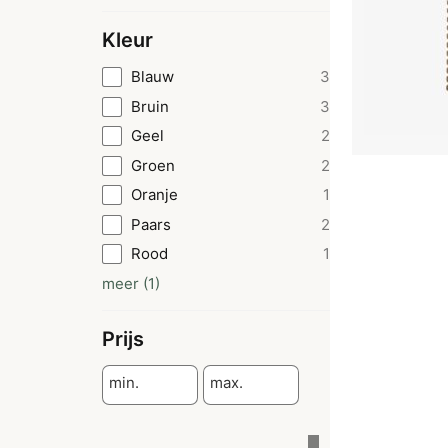
Kleur
Blauw
3
Bruin
3
Geel
2
Groen
2
Oranje
1
Paars
2
Rood
1
meer
(
1
)
Prijs
min.
max.