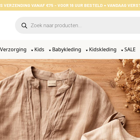
S VERZENDING VANAF €75 - VOOR 16 UUR BESTELD = VANDAAG VER
Verzorging
Kids
Babykleding
Kidskleding
SALE