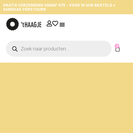
GRATIS VERZENDING VANAF €75 - VOOR 16 UUR BESTELD =
VANDAAG VERSTUURD
0