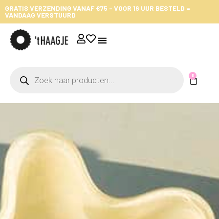
GRATIS VERZENDING VANAF €75 - VOOR 16 UUR BESTELD =
VANDAAG VERSTUURD
0