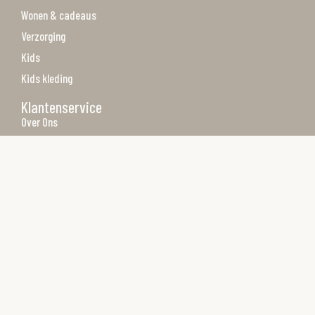
Wonen & cadeaus
Verzorging
Kids
Kids kleding
Klantenservice
Over Ons
Algemene voorwaarden
Privacy Policy
Betaalmethoden
Verzenden & retourneren
Merken
Contact
Contact
Achterbaan 27 1271TX Huizen