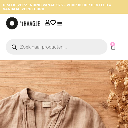
GRATIS VERZENDING VANAF €75 - VOOR 16 UUR BESTELD =
VANDAAG VERSTUURD
0