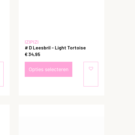
IZIPIZI
# D Leesbril – Light Tortoise
€
34,95
Opties selecteren