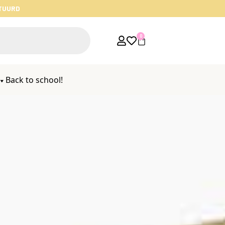
STUURD
0
Back to school!