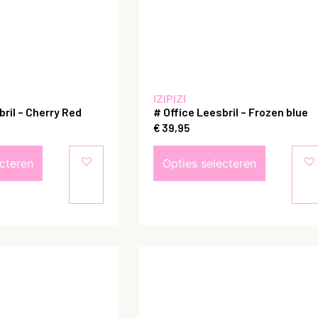
IZIPIZI
bril – Cherry Red
# Office Leesbril – Frozen blue
€
39,95
ecteren
Opties selecteren