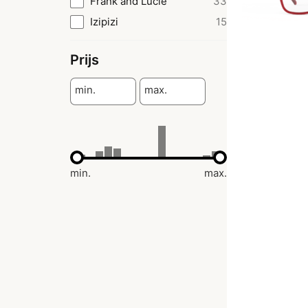
Frank and Lucie
33
Izipizi
15
Prijs
min.
max.
min.
max.