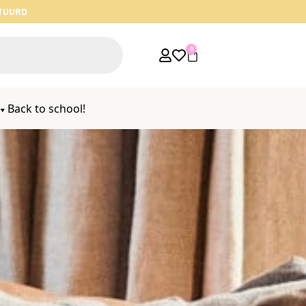
STUURD
0
Back to school!