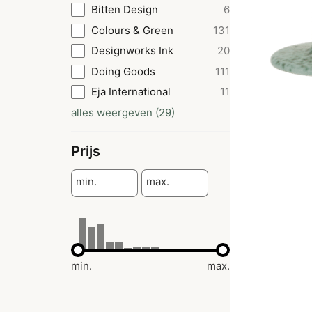
Bitten Design
6
Colours & Green
131
Designworks Ink
20
Doing Goods
111
Eja International
11
alles weergeven
(
29
)
Prijs
min.
max.
min.
max.