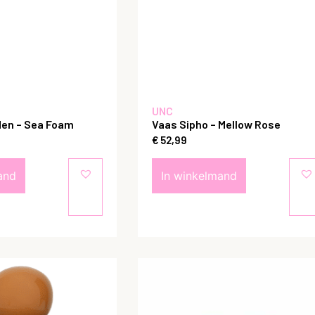
UNC
den – Sea Foam
Vaas Sipho – Mellow Rose
€
52,99
and
In winkelmand