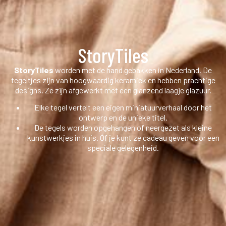
StoryTiles
StoryTiles
worden met de hand gebakken in Nederland. De
tegeltjes zijn van hoogwaardig keramiek en hebben prachtige
designs. Ze zijn afgewerkt met een glanzend laagje glazuur.
Elke tegel vertelt een eigen miniatuurverhaal door het
ontwerp en de unieke titel.
De tegels worden opgehangen of neergezet als kleine
kunstwerkjes in huis. Óf je kunt ze cadeau geven voor een
speciale gelegenheid.