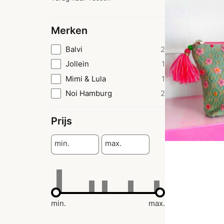
Merken
Balvi
2
Jollein
1
Mimi & Lula
1
Noi Hamburg
2
Prijs
min.
max.
min.
max.