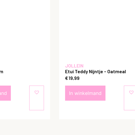
JOLLEIN
em
Etui Teddy Nijntje – Oatmeal
€
19,99
and
In winkelmand