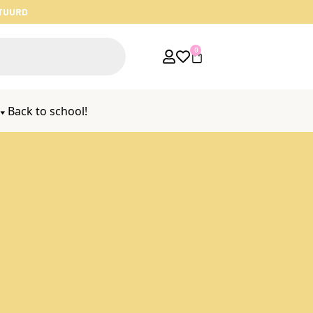
STUURD
0
Back to school!