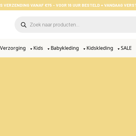
S VERZENDING VANAF €75 - VOOR 16 UUR BESTELD = VANDAAG VER
Verzorging
Kids
Babykleding
Kidskleding
SALE