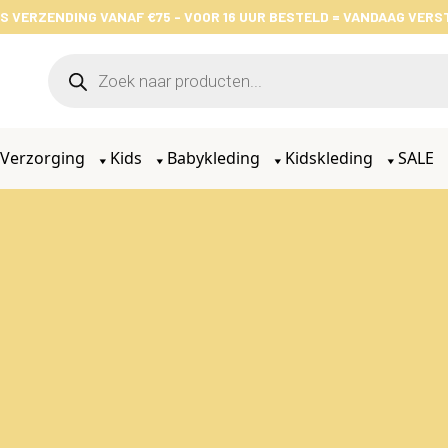
S VERZENDING VANAF €75 - VOOR 16 UUR BESTELD = VANDAAG VER
Verzorging
Kids
Babykleding
Kidskleding
SALE