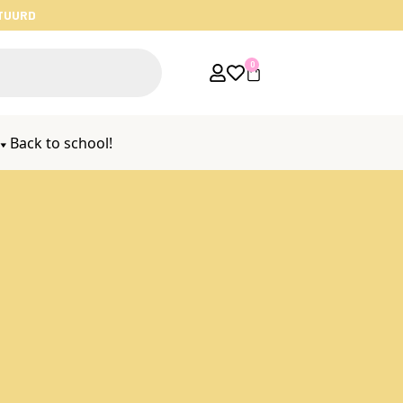
STUURD
0
Back to school!