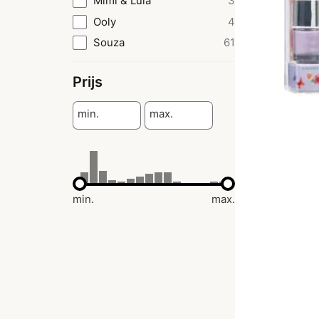
Mimi & Lula
3
Ooly
4
Souza
61
Prijs
min.
max.
min.
max.