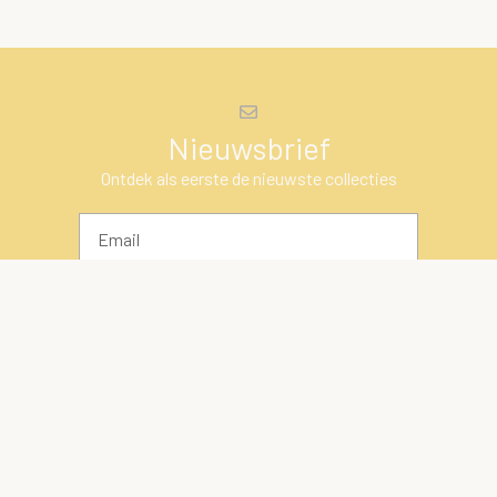
Nieuwsbrief
Ontdek als eerste de nieuwste collecties
INSCHRIJVEN
't Haagje
Een heerlijke winkel in Huizen met de leukste cadeautjes