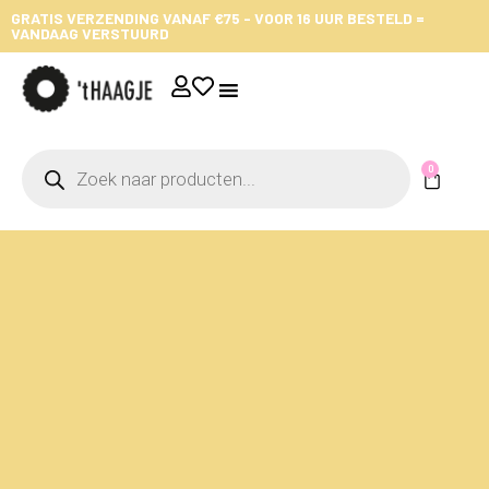
GRATIS VERZENDING VANAF €75 - VOOR 16 UUR BESTELD =
VANDAAG VERSTUURD
0