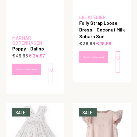
LIL’ ATELIER
Folly Strap Loose
Dress – Coconut Milk
Sahara Sun
MARMAR
COPENHAGEN
€
19,99
€
39,99
Poppy – Dalino
€
24,97
€
49,95
Opties selecteren
Opties selecteren
SALE!
SALE!