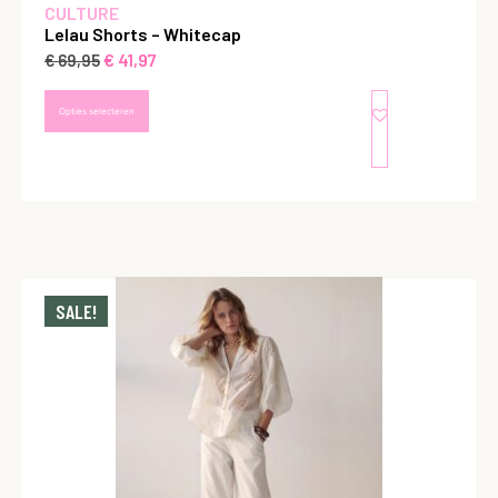
CULTURE
Lelau Shorts – Whitecap
€
41,97
€
69,95
Opties selecteren
SALE!