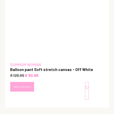
SUMMUM WOMAN
Balloon pant Soft stretch canvas – Off White
€
90,96
€
129,95
Opties selecteren