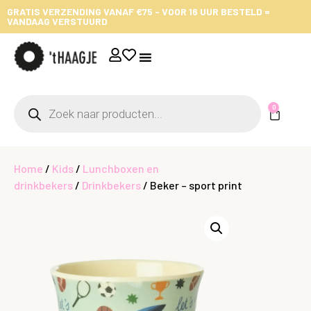
GRATIS VERZENDING VANAF €75 - VOOR 16 UUR BESTELD =
VANDAAG VERSTUURD
0
Home
/
Kids
/
Lunchboxen en
drinkbekers
/
Drinkbekers
/ Beker – sport print