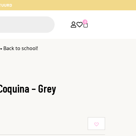
STUURD
0
Back to school!
Coquina – Grey