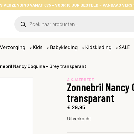
S VERZENDING VANAF €75 - VOOR 16 UUR BESTELD = VANDAAG VER
Verzorging
Kids
Babykleding
Kidskleding
SALE
nebril Nancy Coquina – Grey transparant
A KJAERBEDE
Zonnebril Nancy 
transparant
€
29,95
Uitverkocht