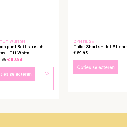
MUM WOMAN
CPH MUSE
oon pant Soft stretch
Tailor Shorts – Jet Strea
as – Off White
€
69,95
€
90,96
,95
Opties selecteren
ties selecteren