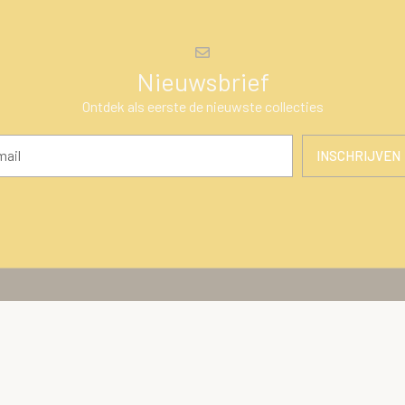
Nieuwsbrief
Ontdek als eerste de nieuwste collecties
INSCHRIJVEN
en
Klantenservice
ires
Over Ons
Algemene voorwaarden