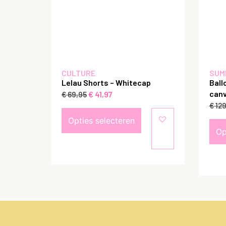
CULTURE
SUM
Lelau Shorts – Whitecap
Ball
canv
€
41,97
€
69,95
€
129
Opties selecteren
Op