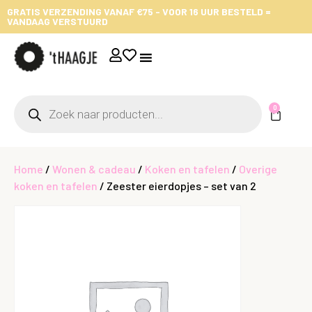
GRATIS VERZENDING VANAF €75 - VOOR 16 UUR BESTELD =
VANDAAG VERSTUURD
0
Home
/
Wonen & cadeau
/
Koken en tafelen
/
Overige
koken en tafelen
/ Zeester eierdopjes – set van 2