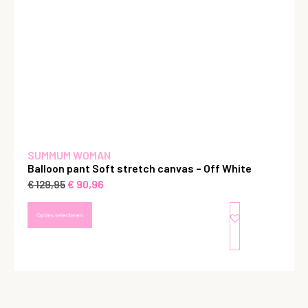
SUMMUM WOMAN
Balloon pant Soft stretch canvas – Off White
€
90,96
€
129,95
Opties selecteren