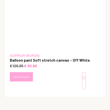
SUMMUM WOMAN
Balloon pant Soft stretch canvas – Off White
€
90,96
€
129,95
Opties selecteren