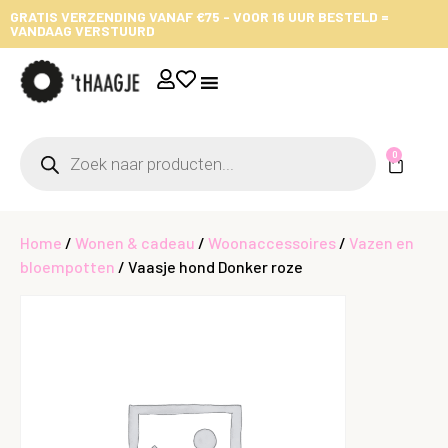
GRATIS VERZENDING VANAF €75 - VOOR 16 UUR BESTELD =
VANDAAG VERSTUURD
0
Home
/
Wonen & cadeau
/
Woonaccessoires
/
Vazen en
bloempotten
/ Vaasje hond Donker roze