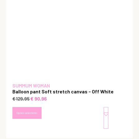
SUMMUM WOMAN
Balloon pant Soft stretch canvas – Off White
€
90,96
€
129,95
Opties selecteren