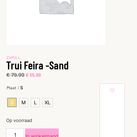
ZHRILL
Trui Feira -Sand
€
79,99
€
55,99
: S
Maat
S
M
L
XL
Op voorraad
In winkelmand