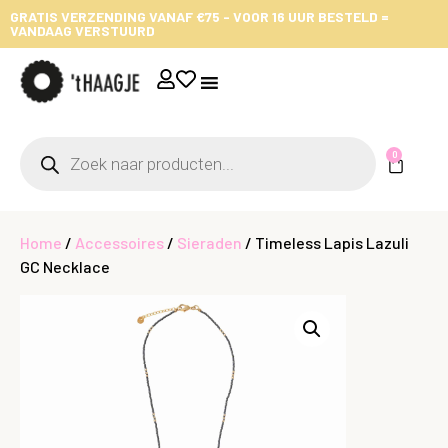
GRATIS VERZENDING VANAF €75 - VOOR 16 UUR BESTELD =
VANDAAG VERSTUURD
0
Home
/
Accessoires
/
Sieraden
/ Timeless Lapis Lazuli
GC Necklace