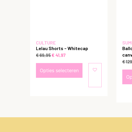
CULTURE
SUM
Lelau Shorts – Whitecap
Ball
canv
€
41,97
€
69,95
€
129
Opties selecteren
Op