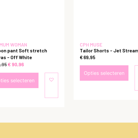
MUM WOMAN
CPH MUSE
oon pant Soft stretch
Tailor Shorts – Jet Strea
as – Off White
€
69,95
€
90,96
,95
Opties selecteren
ties selecteren