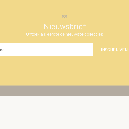
Nieuwsbrief
Ontdek als eerste de nieuwste collecties
INSCHRIJVEN
en
Klantenservice
ires
Over Ons
Algemene voorwaarden