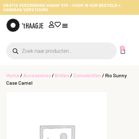
GRATIS VERZENDING VANAF €75 - VOOR 16 UUR BESTELD =
VANDAAG VERSTUURD
0
Home
/
Accessoires
/
Brillen
/
Zonnebrillen
/ Rio Sunny
Case Camel