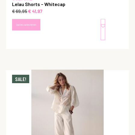
Lelau Shorts – Whitecap
€
41,97
€
69,95
Opties selecteren
SALE!