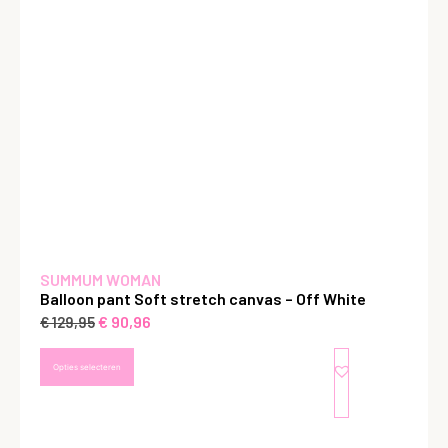
SUMMUM WOMAN
Balloon pant Soft stretch canvas – Off White
€
90,96
€
129,95
Opties selecteren