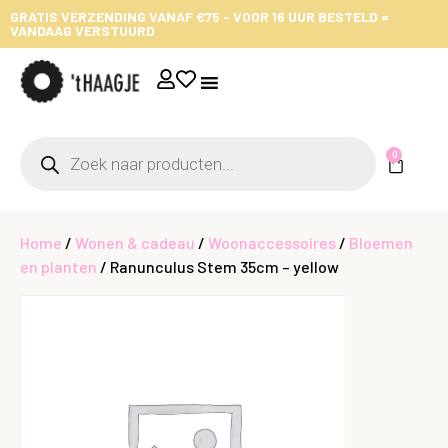
GRATIS VERZENDING VANAF €75 - VOOR 16 UUR BESTELD =
VANDAAG VERSTUURD
0
Home
/
Wonen & cadeau
/
Woonaccessoires
/
Bloemen
en planten
/ Ranunculus Stem 35cm – yellow