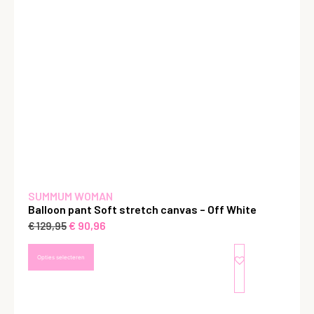
SUMMUM WOMAN
Balloon pant Soft stretch canvas – Off White
€
90,96
€
129,95
Opties selecteren