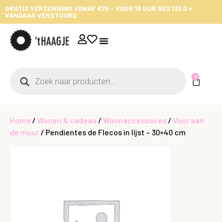
GRATIS VERZENDING VANAF €75 - VOOR 16 UUR BESTELD =
VANDAAG VERSTUURD
0
Home
/
Wonen & cadeau
/
Woonaccessoires
/
Voor aan
de muur
/ Pendientes de Flecos in lijst – 30×40 cm