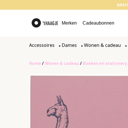
GRATI
Merken
Cadeaubonnen
Accessoires
Dames
Wonen & cadeau
Home
/
Wonen & cadeau
/
Boeken en stationery