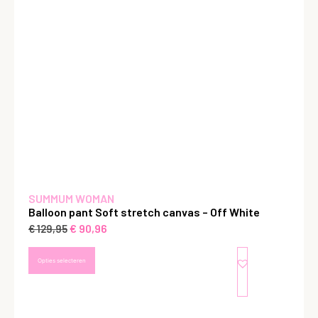
SUMMUM WOMAN
Balloon pant Soft stretch canvas – Off White
€
90,96
€
129,95
Opties selecteren