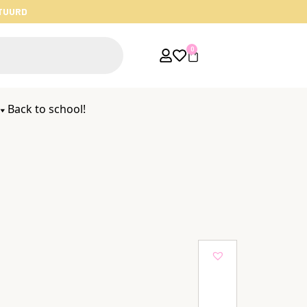
STUURD
0
Back to school!