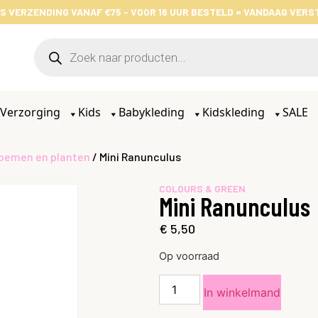
S VERZENDING VANAF €75 - VOOR 16 UUR BESTELD = VANDAAG VER
Verzorging
Kids
Babykleding
Kidskleding
SALE
oemen en planten
/ Mini Ranunculus
COLOURS & GREEN
Mini Ranunculus
€
5,50
Op voorraad
In winkelmand