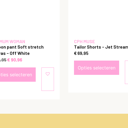
MUM WOMAN
CPH MUSE
oon pant Soft stretch
Tailor Shorts – Jet Strea
as – Off White
€
69,95
€
90,96
,95
Opties selecteren
ties selecteren