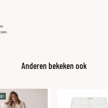
en
tsen.
Anderen bekeken ook
E!