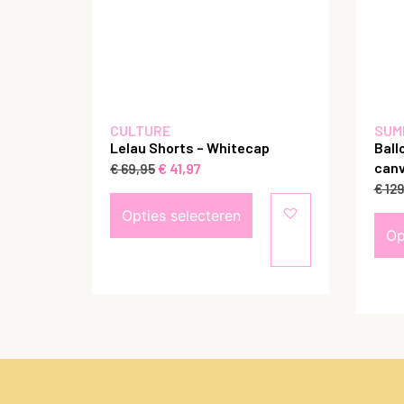
CULTURE
SUM
Lelau Shorts – Whitecap
Ball
canv
€
41,97
€
69,95
€
129
Opties selecteren
Op