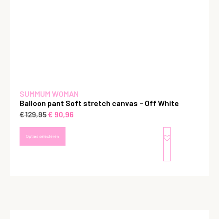
SUMMUM WOMAN
Balloon pant Soft stretch canvas – Off White
€
90,96
€
129,95
Opties selecteren