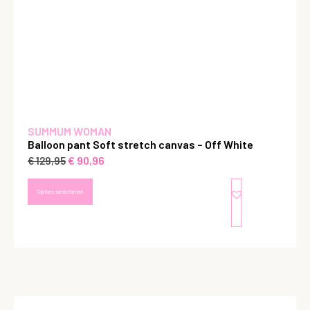
SUMMUM WOMAN
Balloon pant Soft stretch canvas – Off White
€
90,96
€
129,95
Opties selecteren