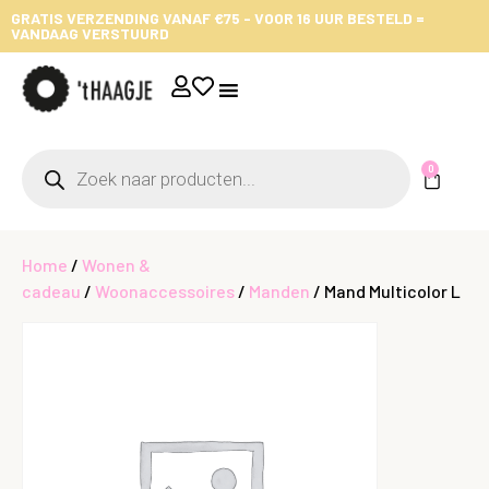
GRATIS VERZENDING VANAF €75 - VOOR 16 UUR BESTELD =
VANDAAG VERSTUURD
0
Home
/
Wonen &
cadeau
/
Woonaccessoires
/
Manden
/ Mand Multicolor L