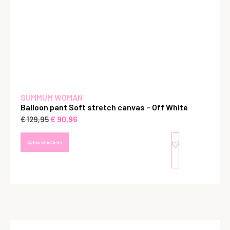
SUMMUM WOMAN
Balloon pant Soft stretch canvas – Off White
€
90,96
€
129,95
Opties selecteren