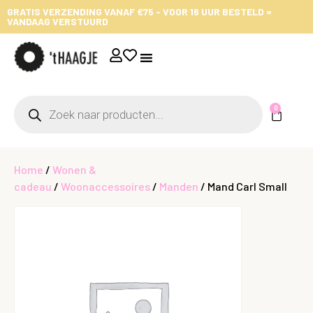
GRATIS VERZENDING VANAF €75 - VOOR 16 UUR BESTELD =
VANDAAG VERSTUURD
0
Home
/
Wonen &
cadeau
/
Woonaccessoires
/
Manden
/ Mand Carl Small