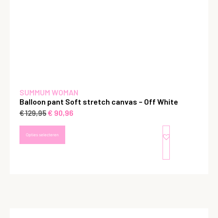
SUMMUM WOMAN
Balloon pant Soft stretch canvas – Off White
€
90,96
€
129,95
Opties selecteren