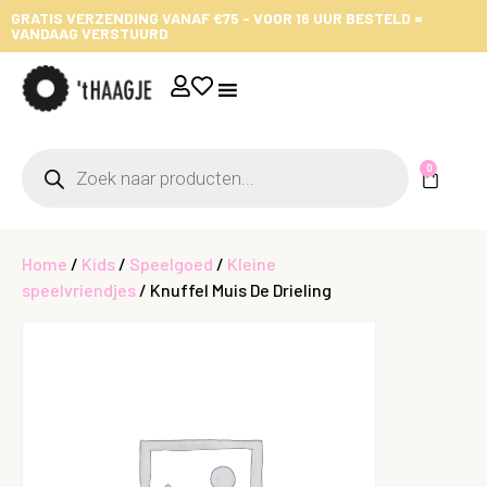
GRATIS VERZENDING VANAF €75 - VOOR 16 UUR BESTELD =
VANDAAG VERSTUURD
0
Home
/
Kids
/
Speelgoed
/
Kleine
speelvriendjes
/ Knuffel Muis De Drieling