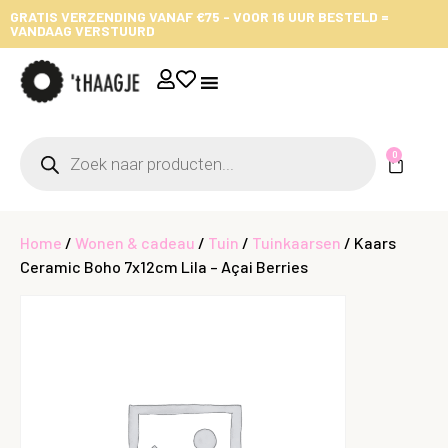
GRATIS VERZENDING VANAF €75 - VOOR 16 UUR BESTELD =
VANDAAG VERSTUURD
0
Home
/
Wonen & cadeau
/
Tuin
/
Tuinkaarsen
/ Kaars
Ceramic Boho 7x12cm Lila – Açai Berries