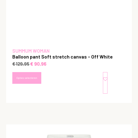
SUMMUM WOMAN
Balloon pant Soft stretch canvas – Off White
€
90,96
€
129,95
Opties selecteren