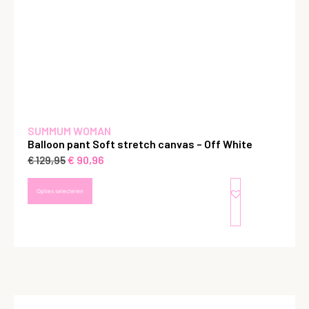
SUMMUM WOMAN
Balloon pant Soft stretch canvas – Off White
€
90,96
€
129,95
Opties selecteren