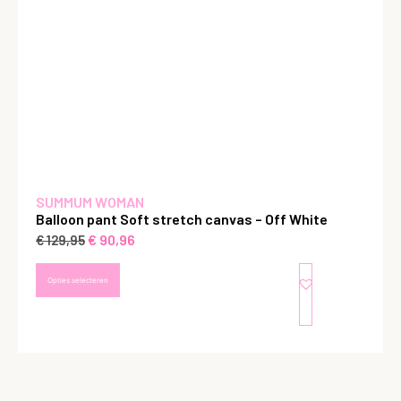
SUMMUM WOMAN
Balloon pant Soft stretch canvas – Off White
€
90,96
€
129,95
Opties selecteren