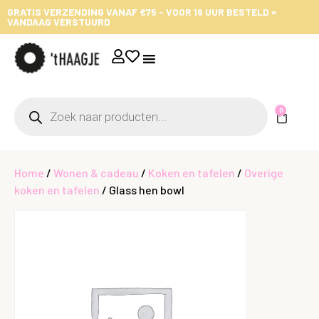
GRATIS VERZENDING VANAF €75 - VOOR 16 UUR BESTELD =
VANDAAG VERSTUURD
0
Home
/
Wonen & cadeau
/
Koken en tafelen
/
Overige
koken en tafelen
/ Glass hen bowl