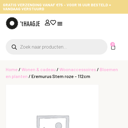
GRATIS VERZENDING VANAF €75 - VOOR 16 UUR BESTELD =
VANDAAG VERSTUURD
0
Home
/
Wonen & cadeau
/
Woonaccessoires
/
Bloemen
en planten
/ Eremurus Stem roze – 112cm