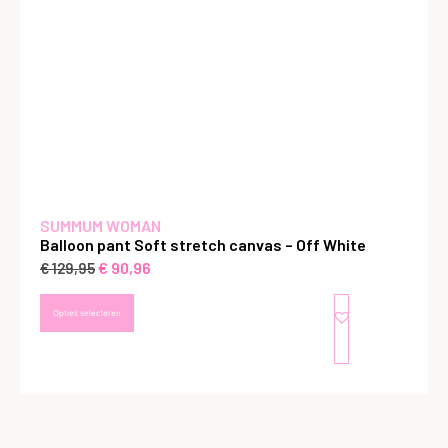
SUMMUM WOMAN
Balloon pant Soft stretch canvas – Off White
€
90,96
€
129,95
Opties selecteren