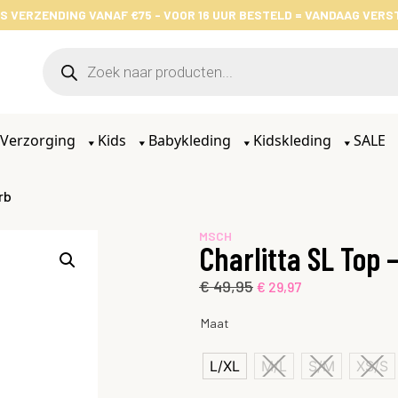
S VERZENDING VANAF €75 - VOOR 16 UUR BESTELD = VANDAAG VER
Verzorging
Kids
Babykleding
Kidskleding
SALE
rb
MSCH
Charlitta SL Top
€
49,95
€
29,97
Maat
L/XL
M/L
S/M
XS/S