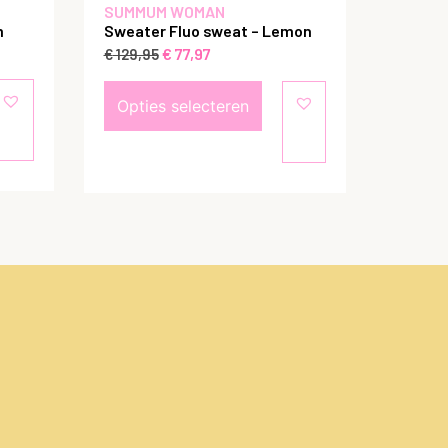
SUMMUM WOMAN
m
Sweater Fluo sweat – Lemon
€
77,97
€
129,95
Opties selecteren