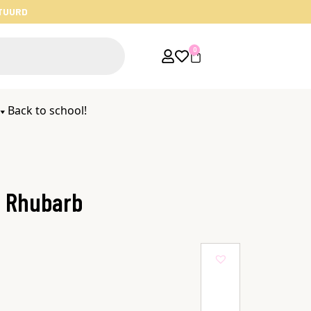
STUURD
0
Back to school!
 – Rhubarb