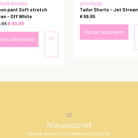
MUM WOMAN
CPH MUSE
oon pant Soft stretch
Tailor Shorts – Jet Strea
as – Off White
€
69,95
€
90,96
,95
Opties selecteren
ties selecteren
Nieuwsbrief
Ontdek als eerste de nieuwste collecties