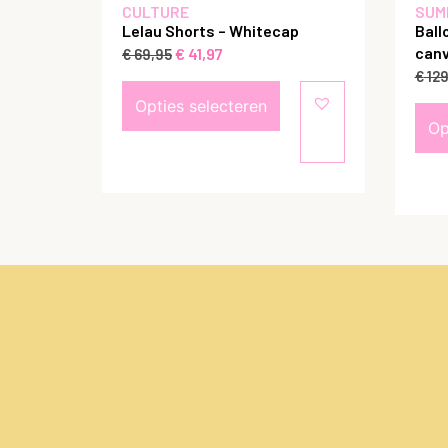
CULTURE
SUM
Lelau Shorts – Whitecap
Ball
canv
€
41,97
€
69,95
€
129
Opties selecteren
Op