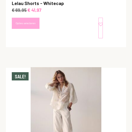
Lelau Shorts – Whitecap
€
41,97
€
69,95
Opties selecteren
SALE!