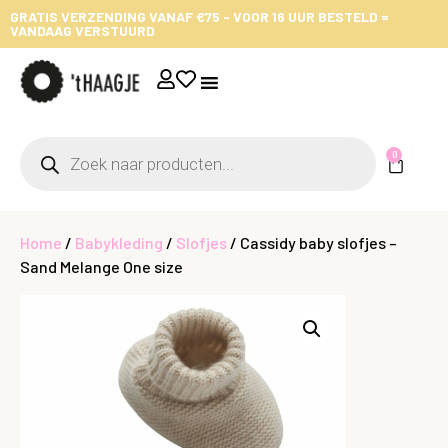
GRATIS VERZENDING VANAF €75 - VOOR 16 UUR BESTELD =
VANDAAG VERSTUURD
0
Home
/
Babykleding
/
Slofjes
/ Cassidy baby slofjes –
Sand Melange One size