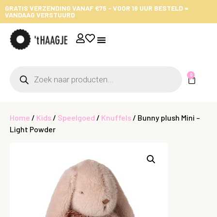
GRATIS VERZENDING VANAF €75 - VOOR 16 UUR BESTELD =
VANDAAG VERSTUURD
0
Home
/
Kids
/
Speelgoed
/
Knuffels
/ Bunny plush Mini –
Light Powder