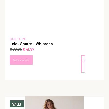
CULTURE
Lelau Shorts – Whitecap
€
41,97
€
69,95
Opties selecteren
SALE!