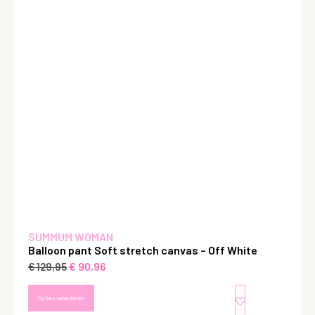
SUMMUM WOMAN
Balloon pant Soft stretch canvas – Off White
€
90,96
€
129,95
Opties selecteren