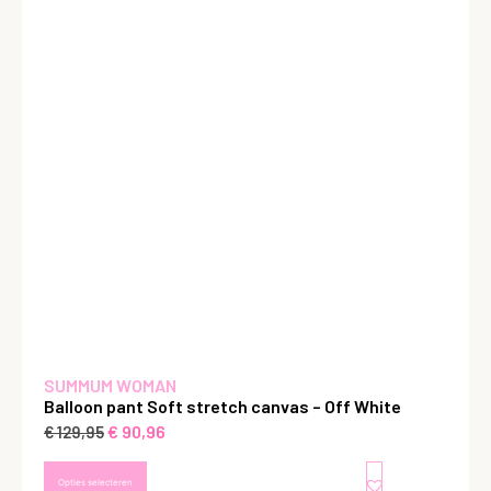
SUMMUM WOMAN
Balloon pant Soft stretch canvas – Off White
€
90,96
€
129,95
Opties selecteren