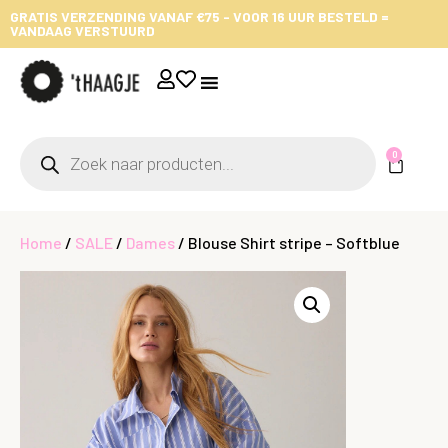
GRATIS VERZENDING VANAF €75 - VOOR 16 UUR BESTELD =
VANDAAG VERSTUURD
0
Home
/
SALE
/
Dames
/ Blouse Shirt stripe – Softblue