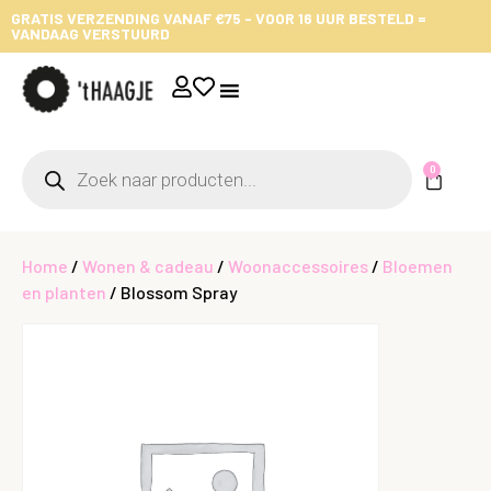
GRATIS VERZENDING VANAF €75 - VOOR 16 UUR BESTELD =
VANDAAG VERSTUURD
0
Home
/
Wonen & cadeau
/
Woonaccessoires
/
Bloemen
en planten
/ Blossom Spray