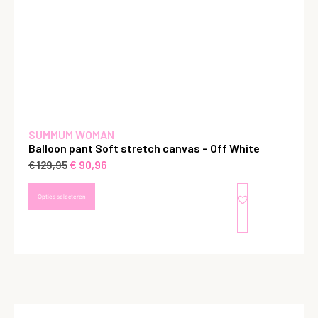
SUMMUM WOMAN
Balloon pant Soft stretch canvas – Off White
€
90,96
€
129,95
Opties selecteren