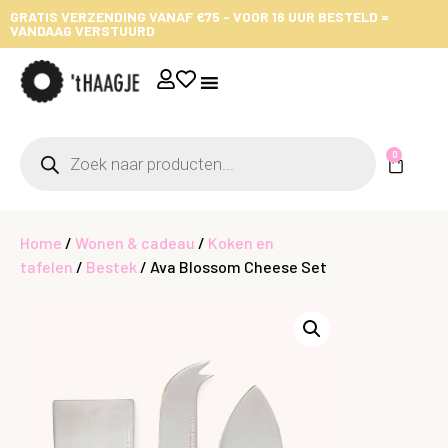
GRATIS VERZENDING VANAF €75 - VOOR 16 UUR BESTELD =
VANDAAG VERSTUURD
0
Home
/
Wonen & cadeau
/
Koken en
tafelen
/
Bestek
/ Ava Blossom Cheese Set