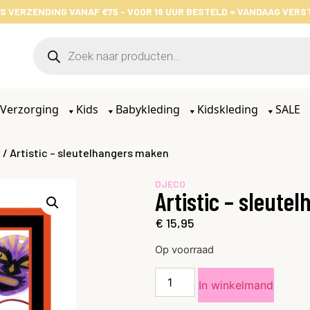
S VERZENDING VANAF €75 - VOOR 16 UUR BESTELD = VANDAAG VER
Verzorging
Kids
Babykleding
Kidskleding
SALE
n
/ Artistic – sleutelhangers maken
DJECO
Artistic – sleut
€
15,95
Op voorraad
In winkelmand