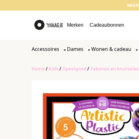
GRATI
Merken
Cadeaubonnen
Accessoires
Dames
Wonen & cadeau
Home
/
Kids
/
Speelgoed
/
Tekenen en knutsele