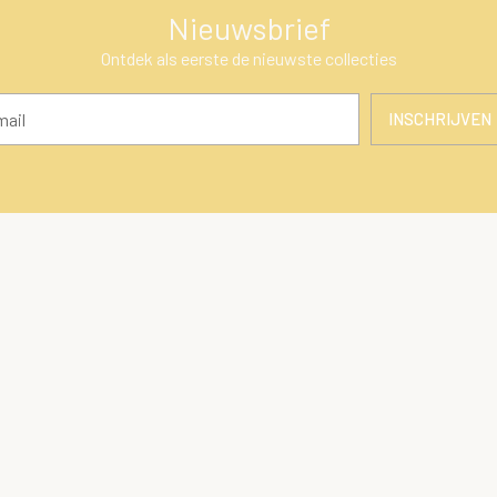
Nieuwsbrief
Ontdek als eerste de nieuwste collecties
INSCHRIJVEN
en
Klantenservice
ires
Over Ons
Algemene voorwaarden
 cadeaus
Privacy Policy
ng
Betaalmethoden
Verzenden & retourneren