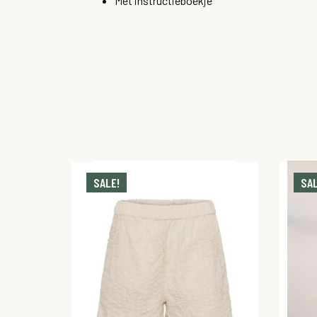
Met instructieboekje
SALE!
SAL