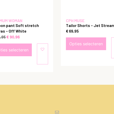
MUM WOMAN
CPH MUSE
oon pant Soft stretch
Tailor Shorts – Jet Strea
as – Off White
€
69,95
€
90,96
,95
Opties selecteren
ties selecteren