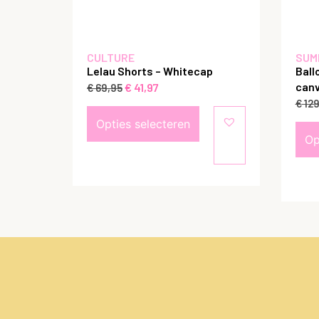
CULTURE
SUM
Lelau Shorts – Whitecap
Ball
canv
€
41,97
€
69,95
€
129
Opties selecteren
Op