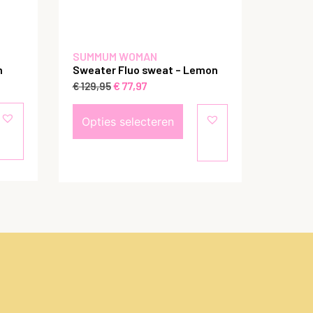
SUMMUM WOMAN
m
Sweater Fluo sweat – Lemon
€
77,97
€
129,95
Opties selecteren