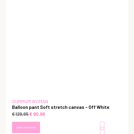
SUMMUM WOMAN
Balloon pant Soft stretch canvas – Off White
€
90,96
€
129,95
Opties selecteren