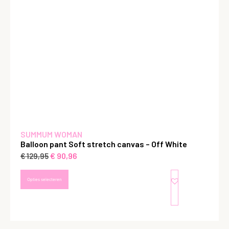
SUMMUM WOMAN
Balloon pant Soft stretch canvas – Off White
€
90,96
€
129,95
Opties selecteren