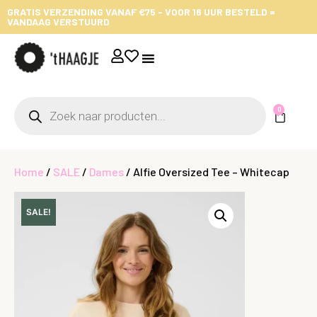
GRATIS VERZENDING VANAF €75 - VOOR 16 UUR BESTELD =
VANDAAG VERSTUURD
0
Home
/
SALE
/
Dames
/ Alfie Oversized Tee – Whitecap