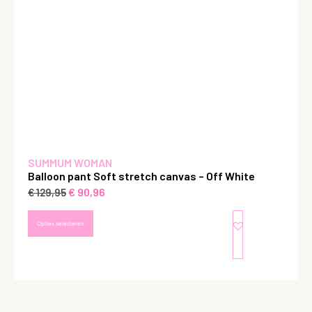
SUMMUM WOMAN
Balloon pant Soft stretch canvas – Off White
€
90,96
€
129,95
Opties selecteren