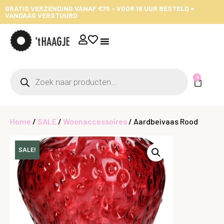
GRATIS VERZENDING VANAF €75 - VOOR 16 UUR BESTELD =
VANDAAG VERSTUURD
0
Home
/
SALE
/
Woonaccessoires
/ Aardbeivaas Rood